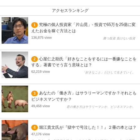
アクセスランキング
究極の個人投資家「片山晃」- 投資で65万を25億に変
1
えたお金を稼ぐ方法とは
136,875 view
勝つ投資 負けない投資
心屋仁之助氏「好きなことをするには一番嫌なことを
2
する」著書でそう言う意味とは？
62,219 view
「好きなこと」だけして生きていく。
あなたの「働き方」はサラリーマンですか？それとも
3
ビジネスマンですか？
49,458 view
君の働き方はサラリーマンか、ビジネスマンか。
堀江貴文氏が『獄中で号泣した！！』２冊の本とは？
4
47,176 view