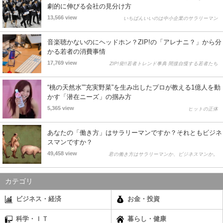
劇的に伸びる会社の見分け方
13,566 view
いちばんいいのは中小企業のサラリーマン
音楽聴かないのにヘッドホン？ZIP!の「アレナニ？」から分
かる若者の消費事情
17,769 view
ZIP!発!!若者トレンド事典 間接自慢する若者たち
“桃の天然水””充実野菜”を生み出したプロが教える1億人を動
かす「潜在ニーズ」の掴み方
5,365 view
ヒットの正体
あなたの「働き方」はサラリーマンですか？それともビジネ
スマンですか？
49,458 view
君の働き方はサラリーマンか、ビジネスマンか。
カテゴリ
ビジネス・経済
お金・投資
科学・ＩＴ
暮らし・健康