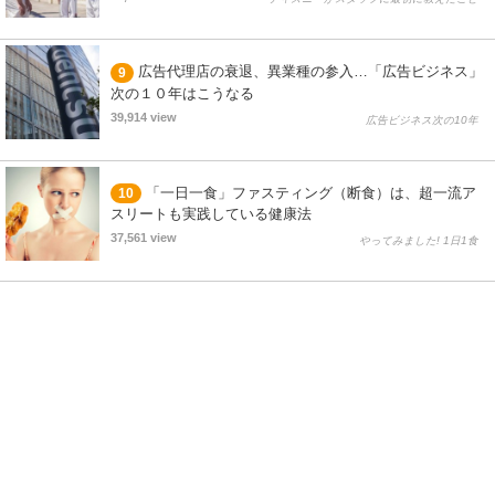
広告代理店の衰退、異業種の参入…「広告ビジネス」
9
次の１０年はこうなる
39,914 view
広告ビジネス次の10年
「一日一食」ファスティング（断食）は、超一流ア
10
スリートも実践している健康法
37,561 view
やってみました! 1日1食