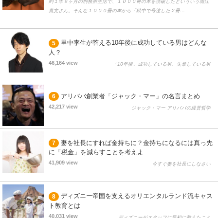
約１年９ヶ月の刑務所生活で、１０００冊の本を読破したといういう堀江
貴文さん。そんな１０００冊の本から「獄中で号泣した２冊…
里中李生が答える10年後に成功している男はどんな
5
人？
46,164 view
「10年後」成功している男、失業している男
アリババ創業者「ジャック・マー」の名言まとめ
6
42,217 view
ジャック・マー アリババの経営哲学
妻を社長にすれば金持ちに？金持ちになるには真っ先
7
に「税金」を減らすことを考えよ
41,909 view
今すぐ妻を社長にしなさい
ディズニー帝国を支えるオリエンタルランド流キャス
8
ト教育とは
40,031 view
ディズニーがスタッフに最初に教えたこと