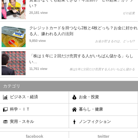
い？
20,181 view
ゼロ起業
クレジットカードを持つなら2枚と4枚どっち？お金に好かれ
る人、嫌われる人の法則
9,850 view
お金が貯まるのは、どっち!?
「株は１年に２回だけ売買する人がいちばん儲かる」らし
い…
11,761 view
株は1年に2回だけ売買する人がいちばん儲かる
カテゴリ
ビジネス・経済
お金・投資
科学・ＩＴ
暮らし・健康
実用・スキル
ノンフィクション
facebook
twitter