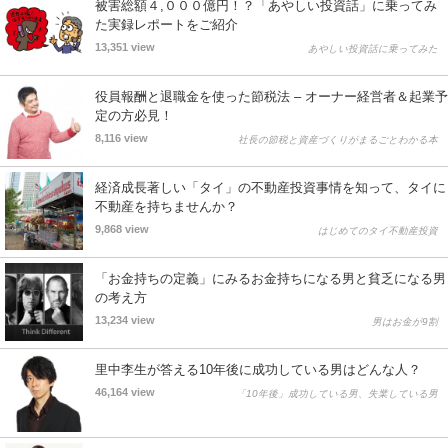
被害総額４,０００億円！？「あやしい投資話」に乗ってみ
た実録レポートをご紹介
13,351 view
あやしい投資話に乗ってみた
役員報酬と退職金を使った節税法 – オーナー経営者＆起業予
定の方必見！
8,116 view
社長の節税と資産づくりがまるごとわかる本
経済成長著しい「タイ」の不動産投資事情を知って、タイに
不動産を持ちませんか？
9,868 view
はじめてのタイ不動産投資
「お金持ちの定義」にみるお金持ちになる男と貧乏になる男
の考え方
13,234 view
男はお金が9割
里中李生が答える10年後に成功している男はどんな人？
46,164 view
「10年後」成功している男、失業している男