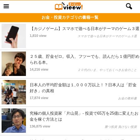
お金・投資カテゴリの書籍一覧
【カジノゲーム】スマホで遊べる日本がテーマのゲーム３選
1,810 view
スマホで遊べる日本がテーマのゲーム３選
２５歳、貯金ゼロ。収入、フツーでも、読んだら１億円貯め
られる本。
14,216 view
２０代のいま、やっておくべきお金のこと
日本人の平均貯金額は１,０００万以上！？日本人は「貯金
好き」の真相
17,874 view
お金の教科書
究極の個人投資家「片山晃」- 投資で65万を25億に変えたお
金を稼ぐ方法とは
136,875 view
勝つ投資 負けない投資