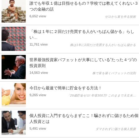
誰でも年収１億は目指せるもの？学校では教えてくれない３
つの金融の話
6,652 view
ゼロから富を作る技術
「株は１年に２回だけ売買する人がいちばん儲かる」らし
い…
11,761 view
株は1年に2回だけ売買する人がいちばん儲かる
世界最強投資家バフェットが大事にしている”たった４つ”の
投資原則
14,563 view
株で富を築くバフェットの法則
今日から最速で簡単に貯金をする方法！
9,265 view
「29歳貯金ゼロ! 年収300万! このままで大丈夫…
個人投資に入門するならまずここ！騙されずに儲けるため個
人投資とは
5,491 view
ダマされずに儲ける個人投資