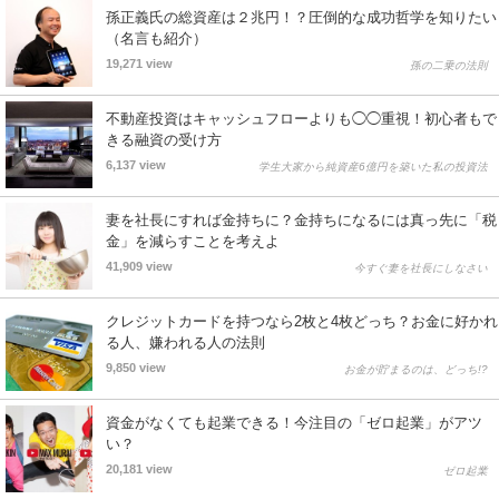
孫正義氏の総資産は２兆円！？圧倒的な成功哲学を知りたい
（名言も紹介）
19,271 view
孫の二乗の法則
不動産投資はキャッシュフローよりも◯◯重視！初心者もで
きる融資の受け方
6,137 view
学生大家から純資産6億円を築いた私の投資法
妻を社長にすれば金持ちに？金持ちになるには真っ先に「税
金」を減らすことを考えよ
41,909 view
今すぐ妻を社長にしなさい
クレジットカードを持つなら2枚と4枚どっち？お金に好かれ
る人、嫌われる人の法則
9,850 view
お金が貯まるのは、どっち!?
資金がなくても起業できる！今注目の「ゼロ起業」がアツ
い？
20,181 view
ゼロ起業