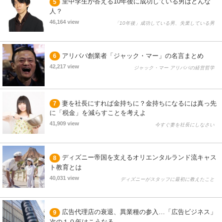
里中李生が答える10年後に成功している男はどんな
5
人？
46,164 view
「10年後」成功している男、失業している男
アリババ創業者「ジャック・マー」の名言まとめ
6
42,217 view
ジャック・マー アリババの経営哲学
妻を社長にすれば金持ちに？金持ちになるには真っ先
7
に「税金」を減らすことを考えよ
41,909 view
今すぐ妻を社長にしなさい
ディズニー帝国を支えるオリエンタルランド流キャス
8
ト教育とは
40,031 view
ディズニーがスタッフに最初に教えたこと
広告代理店の衰退、異業種の参入…「広告ビジネス」
9
次の１０年はこうなる