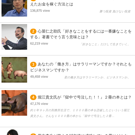
えたお金を稼ぐ方法とは
136,875 view
勝つ投資 負けない投資
心屋仁之助氏「好きなことをするには一番嫌なことを
2
する」著書でそう言う意味とは？
62,219 view
「好きなこと」だけして生きていく。
あなたの「働き方」はサラリーマンですか？それとも
3
ビジネスマンですか？
49,458 view
君の働き方はサラリーマンか、ビジネスマンか。
堀江貴文氏が『獄中で号泣した！！』２冊の本とは？
4
47,176 view
約１年９ヶ月の刑務所生活で、１０００冊の本を読破したといういう堀江
貴文さん。そんな１０００冊の本から「獄中で号泣した２冊…