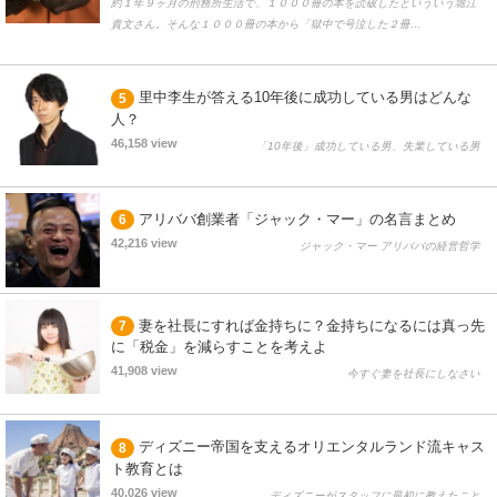
約１年９ヶ月の刑務所生活で、１０００冊の本を読破したといういう堀江
貴文さん。そんな１０００冊の本から「獄中で号泣した２冊…
里中李生が答える10年後に成功している男はどんな
5
人？
46,158 view
「10年後」成功している男、失業している男
アリババ創業者「ジャック・マー」の名言まとめ
6
42,216 view
ジャック・マー アリババの経営哲学
妻を社長にすれば金持ちに？金持ちになるには真っ先
7
に「税金」を減らすことを考えよ
41,908 view
今すぐ妻を社長にしなさい
ディズニー帝国を支えるオリエンタルランド流キャス
8
ト教育とは
40,026 view
ディズニーがスタッフに最初に教えたこと