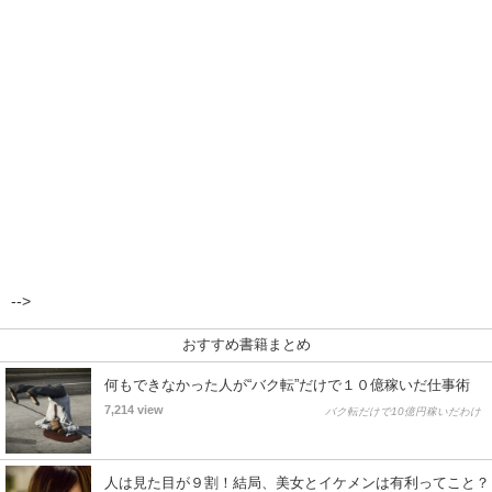
-->
おすすめ書籍まとめ
何もできなかった人が“バク転”だけで１０億稼いだ仕事術
7,214 view
バク転だけで10億円稼いだわけ
人は見た目が９割！結局、美女とイケメンは有利ってこと？