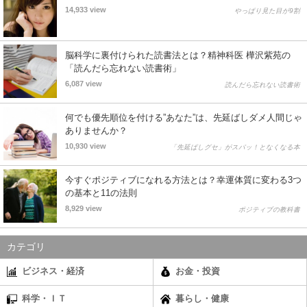
14,933 view
やっぱり見た目が9割
脳科学に裏付けられた読書法とは？精神科医 樺沢紫苑の
「読んだら忘れない読書術」
6,087 view
読んだら忘れない読書術
何でも優先順位を付ける”あなた”は、先延ばしダメ人間じゃ
ありませんか？
10,930 view
「先延ばしグセ」がスパッ！となくなる本
今すぐポジティブになれる方法とは？幸運体質に変わる3つ
の基本と11の法則
8,929 view
ポジティブの教科書
カテゴリ
ビジネス・経済
お金・投資
科学・ＩＴ
暮らし・健康