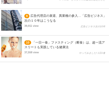
広告代理店の衰退、異業種の参入…「広告ビジネス」
9
次の１０年はこうなる
39,911 view
広告ビジネス次の10年
「一日一食」ファスティング（断食）は、超一流ア
10
スリートも実践している健康法
37,558 view
やってみました! 1日1食