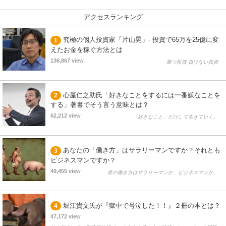
アクセスランキング
究極の個人投資家「片山晃」- 投資で65万を25億に変
1
えたお金を稼ぐ方法とは
136,867 view
勝つ投資 負けない投資
心屋仁之助氏「好きなことをするには一番嫌なことを
2
する」著書でそう言う意味とは？
62,212 view
「好きなこと」だけして生きていく。
あなたの「働き方」はサラリーマンですか？それとも
3
ビジネスマンですか？
49,455 view
君の働き方はサラリーマンか、ビジネスマンか。
堀江貴文氏が『獄中で号泣した！！』２冊の本とは？
4
47,172 view