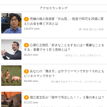
アクセスランキング
究極の個人投資家「片山晃」- 投資で65万を25億に変
1
えたお金を稼ぐ方法とは
136,870 view
勝つ投資 負けない投資
心屋仁之助氏「好きなことをするには一番嫌なことを
2
する」著書でそう言う意味とは？
62,214 view
「好きなこと」だけして生きていく。
あなたの「働き方」はサラリーマンですか？それとも
3
ビジネスマンですか？
49,458 view
君の働き方はサラリーマンか、ビジネスマンか。
堀江貴文氏が『獄中で号泣した！！』２冊の本とは？
4
47,172 view