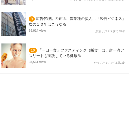
広告代理店の衰退、異業種の参入…「広告ビジネス」
9
次の１０年はこうなる
39,914 view
広告ビジネス次の10年
「一日一食」ファスティング（断食）は、超一流ア
10
スリートも実践している健康法
37,561 view
やってみました! 1日1食