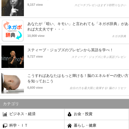
9,157 view
スピーチプレゼンはまず３秒黙りなさい
あなたが「暗い、キモい」と言われても「ネガポ辞典」があ
れば大丈夫です・・・
10,908 view
ネガポ辞典
スティーブ・ジョブズのプレゼンから英語を学べ！
9,727 view
スティーブ・ジョブズに学ぶ英語プレゼン
こうすればあなたはもっと輝ける！脳のエネルギーの使い方
を知っておこう
6,600 view
自分の力を最大限に発揮する! 脳のトリセツ
カテゴリ
ビジネス・経済
お金・投資
科学・ＩＴ
暮らし・健康