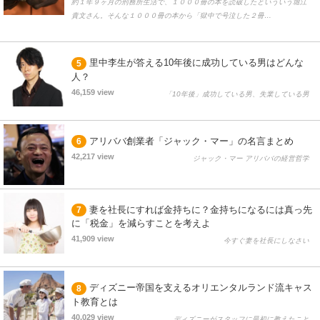
約１年９ヶ月の刑務所生活で、１０００冊の本を読破したといういう堀江
貴文さん。そんな１０００冊の本から「獄中で号泣した２冊…
里中李生が答える10年後に成功している男はどんな
5
人？
46,159 view
「10年後」成功している男、失業している男
アリババ創業者「ジャック・マー」の名言まとめ
6
42,217 view
ジャック・マー アリババの経営哲学
妻を社長にすれば金持ちに？金持ちになるには真っ先
7
に「税金」を減らすことを考えよ
41,909 view
今すぐ妻を社長にしなさい
ディズニー帝国を支えるオリエンタルランド流キャス
8
ト教育とは
40,029 view
ディズニーがスタッフに最初に教えたこと