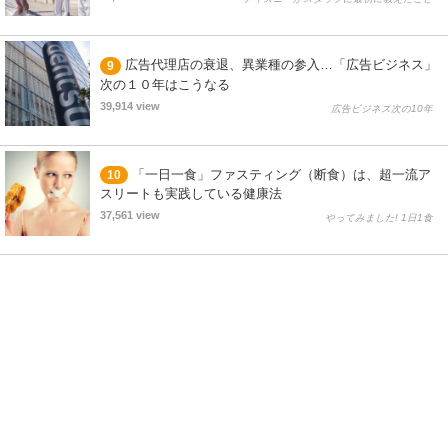
広告代理店の衰退、異業種の参入…「広告ビジネス」
9
次の１０年はこうなる
39,914 view
広告ビジネス次の10年
「一日一食」ファスティング（断食）は、超一流ア
10
スリートも実践している健康法
37,561 view
やってみました! 1日1食