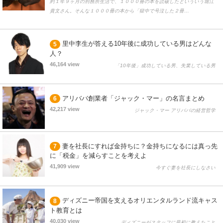
約１年９ヶ月の刑務所生活で、１０００冊の本を読破したといういう堀江
貴文さん。そんな１０００冊の本から「獄中で号泣した２冊…
里中李生が答える10年後に成功している男はどんな
5
人？
46,164 view
「10年後」成功している男、失業している男
アリババ創業者「ジャック・マー」の名言まとめ
6
42,217 view
ジャック・マー アリババの経営哲学
妻を社長にすれば金持ちに？金持ちになるには真っ先
7
に「税金」を減らすことを考えよ
41,909 view
今すぐ妻を社長にしなさい
ディズニー帝国を支えるオリエンタルランド流キャス
8
ト教育とは
40,030 view
ディズニーがスタッフに最初に教えたこと