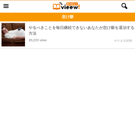
怠け癖
やるべきことを毎日継続できないあなたが怠け癖を退治する
方法
20,233 view
やりきる技術