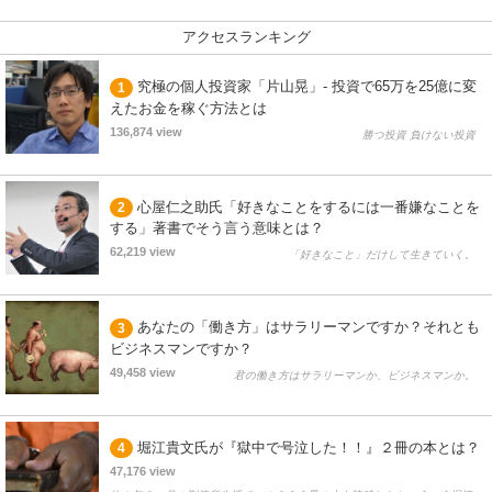
アクセスランキング
究極の個人投資家「片山晃」- 投資で65万を25億に変
1
えたお金を稼ぐ方法とは
136,874 view
勝つ投資 負けない投資
心屋仁之助氏「好きなことをするには一番嫌なことを
2
する」著書でそう言う意味とは？
62,219 view
「好きなこと」だけして生きていく。
あなたの「働き方」はサラリーマンですか？それとも
3
ビジネスマンですか？
49,458 view
君の働き方はサラリーマンか、ビジネスマンか。
堀江貴文氏が『獄中で号泣した！！』２冊の本とは？
4
47,176 view