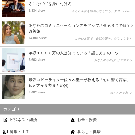
るには◯◯を身に付けろ
3,834 view
今さら英語を勉強しなくても、グローバル…
あなたのコミュニケーション力をアップさせる３つの質問と
改善策
14,881 view
このひと言で「会話が苦手」がなくなる本
年収１０００万の人は知っている「話し方」のコツ
5,662 view
あなたの年収は1分で決まる
最強コピーライター佐々木圭一が教える「心に響く言葉」-
伝え方が９割まとめ(4)
8,402 view
伝え方が９割 ２
カテゴリ
ビジネス・経済
お金・投資
科学・ＩＴ
暮らし・健康