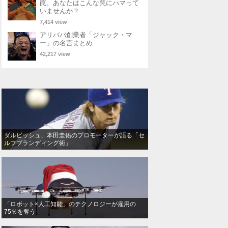
罠。あなたはこんな罠にハマって
いませんか？
7,414 view
アリババ創業者「ジャック・マ
ー」の名言まとめ
42,217 view
ダルビッシュ、本田圭佑のプロモーターが語る「セ
ルフブランディング術」
「ロボット×人工知能」のテクノロジーが雇用の
75％を奪う