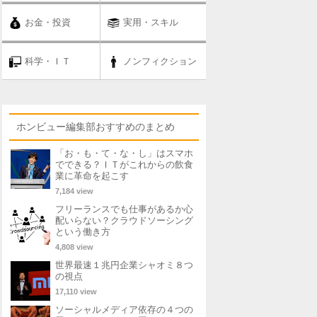
お金・投資
実用・スキル
科学・ＩＴ
ノンフィクション
ホンビュー編集部おすすめのまとめ
「お・も・て・な・し」はスマホ
でできる？ＩＴがこれからの飲食
業に革命を起こす
7,184 view
フリーランスでも仕事があるか心
配いらない？クラウドソーシング
という働き方
4,808 view
世界最速１兆円企業シャオミ８つ
の視点
17,110 view
ソーシャルメディア依存の４つの