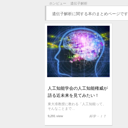
ホンビュー
遺伝子解析
遺伝子解析に関する本のまとめページです
人工知能学会の人工知能権威が
語る近未来を見てみたい！
東大准教授に教わる「人工知能って、
そんなことまで…
9,291 view
科学・ＩＴ