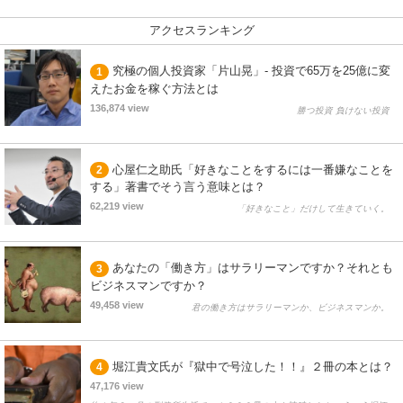
アクセスランキング
究極の個人投資家「片山晃」- 投資で65万を25億に変
1
えたお金を稼ぐ方法とは
136,874 view
勝つ投資 負けない投資
心屋仁之助氏「好きなことをするには一番嫌なことを
2
する」著書でそう言う意味とは？
62,219 view
「好きなこと」だけして生きていく。
あなたの「働き方」はサラリーマンですか？それとも
3
ビジネスマンですか？
49,458 view
君の働き方はサラリーマンか、ビジネスマンか。
堀江貴文氏が『獄中で号泣した！！』２冊の本とは？
4
47,176 view