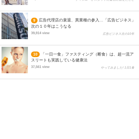
広告代理店の衰退、異業種の参入…「広告ビジネス」
9
次の１０年はこうなる
39,914 view
広告ビジネス次の10年
「一日一食」ファスティング（断食）は、超一流ア
10
スリートも実践している健康法
37,561 view
やってみました! 1日1食