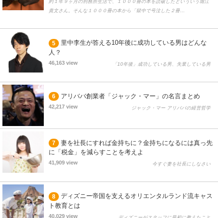
約１年９ヶ月の刑務所生活で、１０００冊の本を読破したといういう堀江
貴文さん。そんな１０００冊の本から「獄中で号泣した２冊…
里中李生が答える10年後に成功している男はどんな
5
人？
46,163 view
「10年後」成功している男、失業している男
アリババ創業者「ジャック・マー」の名言まとめ
6
42,217 view
ジャック・マー アリババの経営哲学
妻を社長にすれば金持ちに？金持ちになるには真っ先
7
に「税金」を減らすことを考えよ
41,909 view
今すぐ妻を社長にしなさい
ディズニー帝国を支えるオリエンタルランド流キャス
8
ト教育とは
40,029 view
ディズニーがスタッフに最初に教えたこと