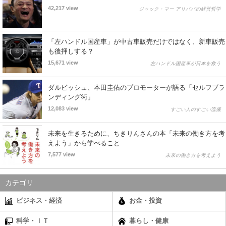
42,217 view
ジャック・マー アリババの経営哲学
「左ハンドル国産車」が中古車販売だけではなく、新車販売
も後押しする？
15,671 view
左ハンドル国産車が日本を救う
ダルビッシュ、本田圭佑のプロモーターが語る「セルフブラ
ンディング術」
12,083 view
すごい人のすごい流儀
未来を生きるために、ちきりんさんの本「未来の働き方を考
えよう」から学べること
7,577 view
未来の働き方を考えよう
カテゴリ
ビジネス・経済
お金・投資
科学・ＩＴ
暮らし・健康