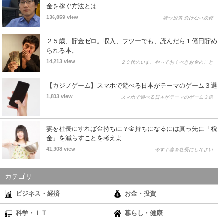
金を稼ぐ方法とは
136,859 view
勝つ投資 負けない投資
２５歳、貯金ゼロ。収入、フツーでも、読んだら１億円貯め
られる本。
14,213 view
２０代のいま、やっておくべきお金のこと
【カジノゲーム】スマホで遊べる日本がテーマのゲーム３選
1,803 view
スマホで遊べる日本がテーマのゲーム３選
妻を社長にすれば金持ちに？金持ちになるには真っ先に「税
金」を減らすことを考えよ
41,908 view
今すぐ妻を社長にしなさい
カテゴリ
ビジネス・経済
お金・投資
科学・ＩＴ
暮らし・健康