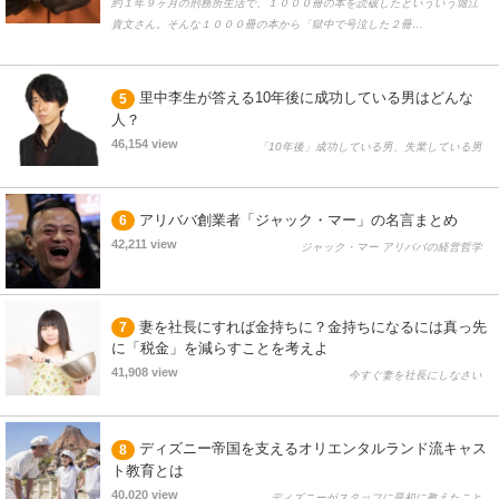
約１年９ヶ月の刑務所生活で、１０００冊の本を読破したといういう堀江
貴文さん。そんな１０００冊の本から「獄中で号泣した２冊…
里中李生が答える10年後に成功している男はどんな
5
人？
46,154 view
「10年後」成功している男、失業している男
アリババ創業者「ジャック・マー」の名言まとめ
6
42,211 view
ジャック・マー アリババの経営哲学
妻を社長にすれば金持ちに？金持ちになるには真っ先
7
に「税金」を減らすことを考えよ
41,908 view
今すぐ妻を社長にしなさい
ディズニー帝国を支えるオリエンタルランド流キャス
8
ト教育とは
40,020 view
ディズニーがスタッフに最初に教えたこと