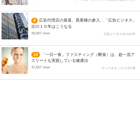
広告代理店の衰退、異業種の参入…「広告ビジネス」
9
次の１０年はこうなる
39,907 view
広告ビジネス次の10年
「一日一食」ファスティング（断食）は、超一流ア
10
スリートも実践している健康法
37,557 view
やってみました! 1日1食