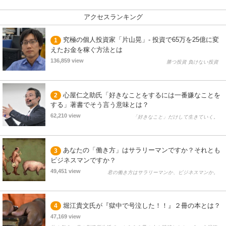
アクセスランキング
究極の個人投資家「片山晃」- 投資で65万を25億に変
1
えたお金を稼ぐ方法とは
136,859 view
勝つ投資 負けない投資
心屋仁之助氏「好きなことをするには一番嫌なことを
2
する」著書でそう言う意味とは？
62,210 view
「好きなこと」だけして生きていく。
あなたの「働き方」はサラリーマンですか？それとも
3
ビジネスマンですか？
49,451 view
君の働き方はサラリーマンか、ビジネスマンか。
堀江貴文氏が『獄中で号泣した！！』２冊の本とは？
4
47,169 view