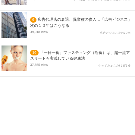
広告代理店の衰退、異業種の参入…「広告ビジネス」
9
次の１０年はこうなる
39,918 view
広告ビジネス次の10年
「一日一食」ファスティング（断食）は、超一流ア
10
スリートも実践している健康法
37,565 view
やってみました! 1日1食