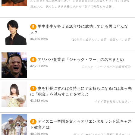
約１年９ヶ月の刑務所生活で、１０００冊の本を読破したといういう堀江
貴文さん。そんな１０００冊の本から「獄中で号泣した２冊…
里中李生が答える10年後に成功している男はどんな
5
人？
46,165 view
「10年後」成功している男、失業している男
アリババ創業者「ジャック・マー」の名言まとめ
6
42,221 view
ジャック・マー アリババの経営哲学
妻を社長にすれば金持ちに？金持ちになるには真っ先
7
に「税金」を減らすことを考えよ
41,912 view
今すぐ妻を社長にしなさい
ディズニー帝国を支えるオリエンタルランド流キャス
8
ト教育とは
40,040 view
ディズニーがスタッフに最初に教えたこと