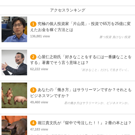
アクセスランキング
究極の個人投資家「片山晃」- 投資で65万を25億に変
1
えたお金を稼ぐ方法とは
136,881 view
勝つ投資 負けない投資
心屋仁之助氏「好きなことをするには一番嫌なことを
2
する」著書でそう言う意味とは？
62,222 view
「好きなこと」だけして生きていく。
あなたの「働き方」はサラリーマンですか？それとも
3
ビジネスマンですか？
49,460 view
君の働き方はサラリーマンか、ビジネスマンか。
堀江貴文氏が『獄中で号泣した！！』２冊の本とは？
4
47,183 view