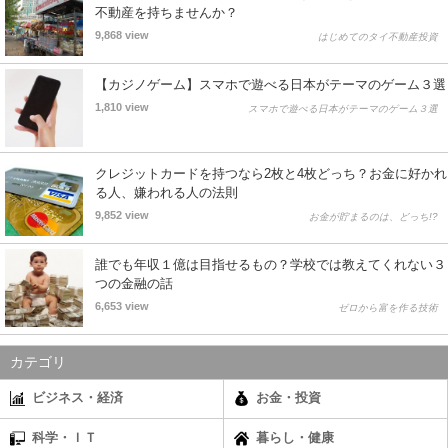
不動産を持ちませんか？
9,868 view
はじめてのタイ不動産投資
【カジノゲーム】スマホで遊べる日本がテーマのゲーム３選
1,810 view
スマホで遊べる日本がテーマのゲーム３選
クレジットカードを持つなら2枚と4枚どっち？お金に好かれ
る人、嫌われる人の法則
9,852 view
お金が貯まるのは、どっち!?
誰でも年収１億は目指せるもの？学校では教えてくれない３
つの金融の話
6,653 view
ゼロから富を作る技術
カテゴリ
ビジネス・経済
お金・投資
科学・ＩＴ
暮らし・健康