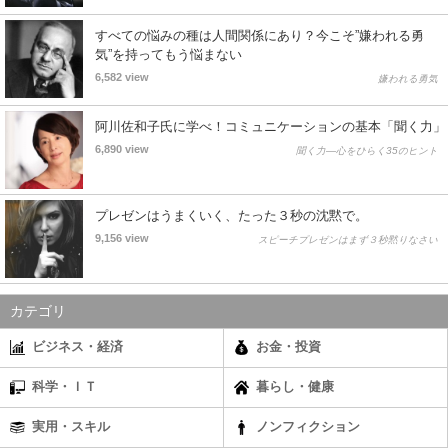
すべての悩みの種は人間関係にあり？今こそ”嫌われる勇
気”を持ってもう悩まない
6,582 view
嫌われる勇気
阿川佐和子氏に学べ！コミュニケーションの基本「聞く力」
6,890 view
聞く力―心をひらく35のヒント
プレゼンはうまくいく、たった３秒の沈黙で。
9,156 view
スピーチプレゼンはまず３秒黙りなさい
カテゴリ
ビジネス・経済
お金・投資
科学・ＩＴ
暮らし・健康
実用・スキル
ノンフィクション