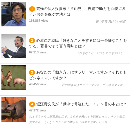
究極の個人投資家「片山晃」- 投資で65万を25億に変
1
えたお金を稼ぐ方法とは
136,867 view
勝つ投資 負けない投資
心屋仁之助氏「好きなことをするには一番嫌なことを
2
する」著書でそう言う意味とは？
62,213 view
「好きなこと」だけして生きていく。
あなたの「働き方」はサラリーマンですか？それとも
3
ビジネスマンですか？
49,456 view
君の働き方はサラリーマンか、ビジネスマンか。
堀江貴文氏が『獄中で号泣した！！』２冊の本とは？
4
47,172 view
約１年９ヶ月の刑務所生活で、１０００冊の本を読破したといういう堀江
貴文さん。そんな１０００冊の本から「獄中で号泣した２冊…