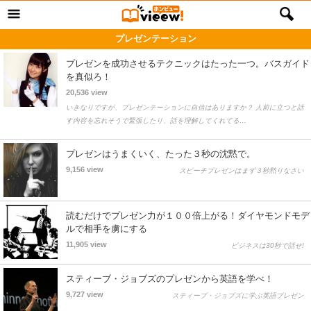
プレゼンテーション
プレゼンを成功させるテクニックはたった一つ。バスガイド
を真似ろ！
20,536 view
いきなりですが、プレゼンテーションに自信はありますか？ 人前に立つと話
す内容を忘れそうで緊張したり、話を理解してくれてる…
プレゼンはうまくいく、たった３秒の沈黙で。
9,156 view
スピーチプレゼンはまず３秒黙りなさい
読むだけでプレゼン力が１００倍上がる！ダイヤモンドモデ
ルで相手を虜にする
11,905 view
ビジネスは30秒で話せ!
スティーブ・ジョブズのプレゼンから英語を学べ！
9,727 view
スティーブ・ジョブズに学ぶ英語プレゼン