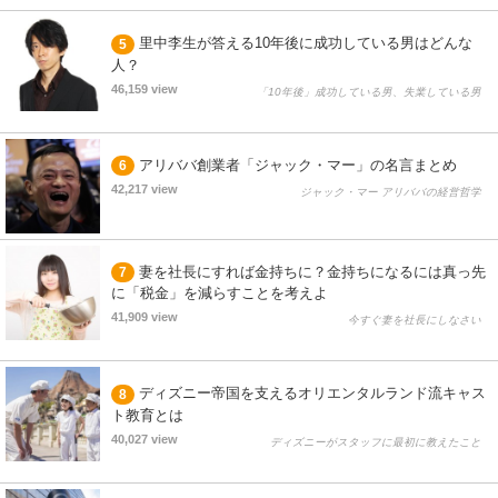
里中李生が答える10年後に成功している男はどんな
5
人？
46,159 view
「10年後」成功している男、失業している男
アリババ創業者「ジャック・マー」の名言まとめ
6
42,217 view
ジャック・マー アリババの経営哲学
妻を社長にすれば金持ちに？金持ちになるには真っ先
7
に「税金」を減らすことを考えよ
41,909 view
今すぐ妻を社長にしなさい
ディズニー帝国を支えるオリエンタルランド流キャス
8
ト教育とは
40,027 view
ディズニーがスタッフに最初に教えたこと