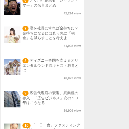
アリババ創業者「ジャック・
6
マー」の名言まとめ
42,214 view
妻を社長にすれば金持ちに？
7
金持ちになるには真っ先に「税
金」を減らすことを考えよ
41,908 view
ディズニー帝国を支えるオリ
8
エンタルランド流キャスト教育と
は
40,023 view
広告代理店の衰退、異業種の
9
参入…「広告ビジネス」次の１０
年はこうなる
39,909 view
「一日一食」ファスティング
10