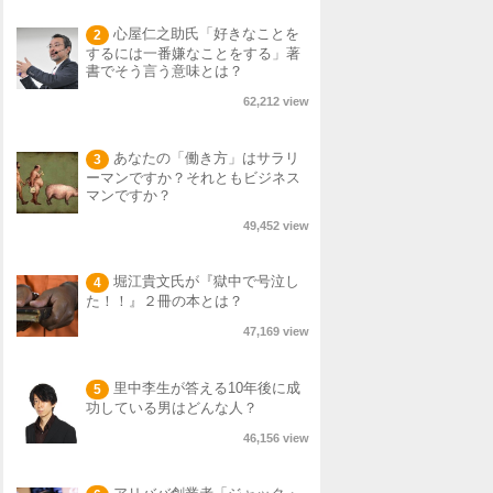
心屋仁之助氏「好きなことを
2
するには一番嫌なことをする」著
書でそう言う意味とは？
62,212 view
あなたの「働き方」はサラリ
3
ーマンですか？それともビジネス
マンですか？
49,452 view
堀江貴文氏が『獄中で号泣し
4
た！！』２冊の本とは？
47,169 view
里中李生が答える10年後に成
5
功している男はどんな人？
46,156 view