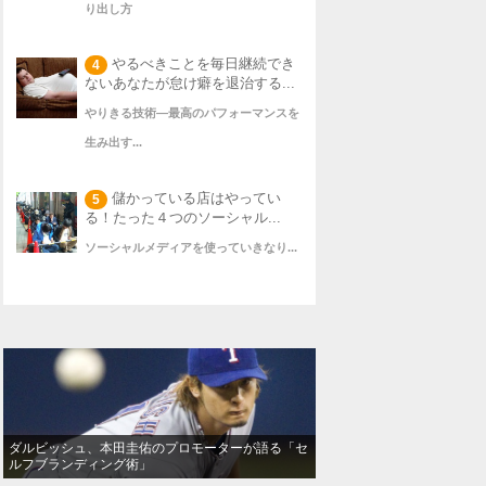
り出し方
やるべきことを毎日継続でき
4
ないあなたが怠け癖を退治する...
やりきる技術―最高のパフォーマンスを
生み出す...
儲かっている店はやってい
5
る！たった４つのソーシャル...
ソーシャルメディアを使っていきなり...
ダルビッシュ、本田圭佑のプロモーターが語る「セ
ルフブランディング術」