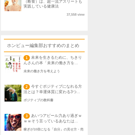
（断食）は、超一流アスリートも
実践している健康法
37,558 view
ホンビュー編集部おすすめのまとめ
未来を生きるために、ちきり
1
んさんの本「未来の働き方を...
未来の働き方を考えよう
今すぐポジティブになれる方
2
法とは？幸運体質に変わる3つ...
ポジティブの教科書
あいつアピール力あり過ぎｗ
3
ｗｗそう言っているあなたは...
稼ぎが10倍になる「自分」の見せ方・売