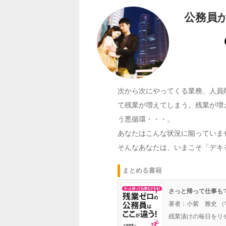
公務員
次から次にやってくる業務、人員
て残業が増えてしまう。残業が増
う悪循環・・・。
あなたはこんな状況に陥っていま
そんなあなたは、いまこそ「デキ
まとめる書籍
さっと帰って仕事も
著者：小紫 雅史 
残業漬けの毎日をリ