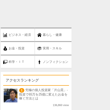
ビジネス・経済
暮らし・健康
お金・投資
実用・スキル
科学・ＩＴ
ノンフィクション
アクセスランキング
究極の個人投資家「片山晃」-
1
投資で65万を25億に変えたお金を
稼ぐ方法とは
136,860 view