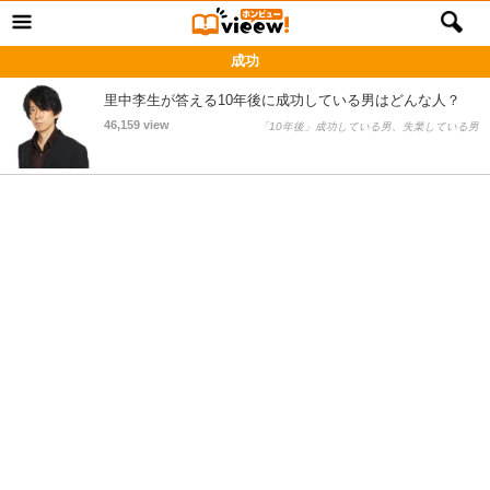
成功
里中李生が答える10年後に成功している男はどんな人？
46,159 view
「10年後」成功している男、失業している男