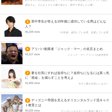
約１年９ヶ月の刑務所生活で、１０００冊の本を読破したといういう堀江
貴文さん。そんな１０００冊の本から「獄中で号泣した２冊…
里中李生が答える10年後に成功している男はどんな
5
人？
46,159 view
「10年後」成功している男、失業している男
アリババ創業者「ジャック・マー」の名言まとめ
6
42,217 view
ジャック・マー アリババの経営哲学
妻を社長にすれば金持ちに？金持ちになるには真っ先
7
に「税金」を減らすことを考えよ
41,909 view
今すぐ妻を社長にしなさい
ディズニー帝国を支えるオリエンタルランド流キャス
8
ト教育とは
40,029 view
ディズニーがスタッフに最初に教えたこと