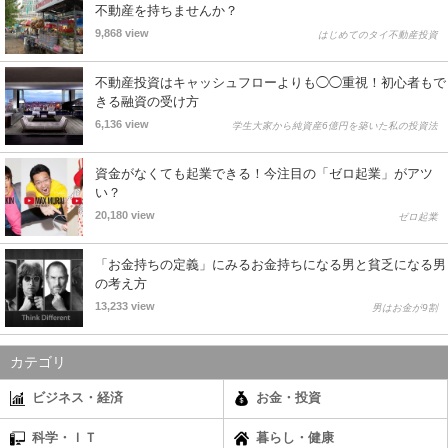
不動産を持ちませんか？
9,868 view
はじめてのタイ不動産投資
不動産投資はキャッシュフローよりも◯◯重視！初心者もで
きる融資の受け方
6,136 view
学生大家から純資産6億円を築いた私の投資法
資金がなくても起業できる！今注目の「ゼロ起業」がアツ
い？
20,180 view
ゼロ起業
「お金持ちの定義」にみるお金持ちになる男と貧乏になる男
の考え方
13,233 view
男はお金が9割
カテゴリ
ビジネス・経済
お金・投資
科学・ＩＴ
暮らし・健康