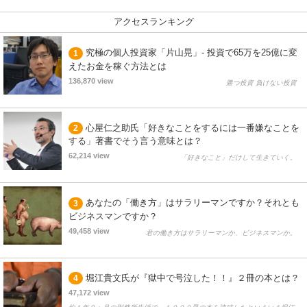
アクセスランキング
究極の個人投資家「片山晃」- 投資で65万を25億に変
1
えたお金を稼ぐ方法とは
136,870 view
勝つ投資 負けない投資
心屋仁之助氏「好きなことをするには一番嫌なことを
2
する」著書でそう言う意味とは？
62,214 view
「好きなこと」だけして生きていく。
あなたの「働き方」はサラリーマンですか？それとも
3
ビジネスマンですか？
49,458 view
君の働き方はサラリーマンか、ビジネスマンか。
堀江貴文氏が『獄中で号泣した！！』２冊の本とは？
4
47,172 view